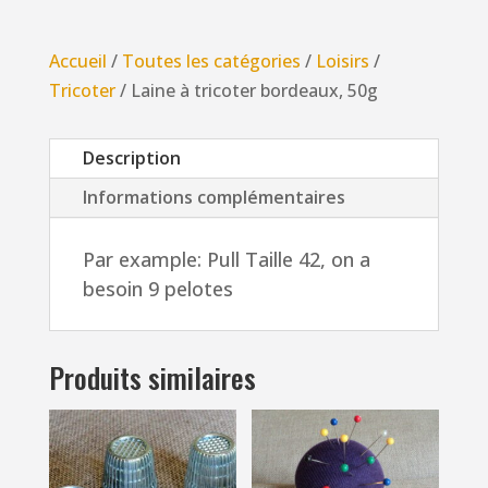
à
tricoter
Accueil
/
Toutes les catégories
/
Loisirs
/
bordeaux,
Tricoter
/ Laine à tricoter bordeaux, 50g
50g
Description
Informations complémentaires
Par example: Pull Taille 42, on a
besoin 9 pelotes
Produits similaires