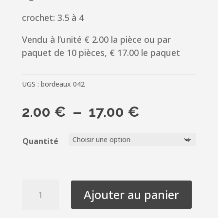
crochet: 3.5 à 4
Vendu à l’unité € 2.00 la pièce ou par
paquet de 10 pièces, € 17.00 le paquet
UGS :
bordeaux 042
Plage
2.00
€
–
17.00
€
de
prix :
Quantité
2.00 €
à
17.00 €
quantité
Ajouter au panier
de
Laine