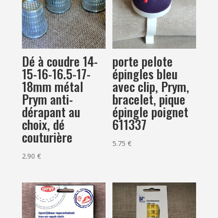
Dé à coudre 14-
porte pelote
15-16-16.5-17-
épingles bleu
18mm métal
avec clip, Prym,
Prym anti-
bracelet, pique
dérapant au
épingle poignet
choix, dé
611337
couturière
5.75
€
2.90
€