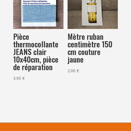
Pièce
Mètre ruban
thermocollante
centimètre 150
JEANS clair
cm couture
10x40cm, pièce
jaune
de réparation
2.00
€
3.95
€