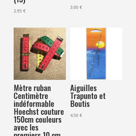
3.00
€
2.95
€
Mètre ruban
Aiguilles
Centimètre
Trapunto et
indéformable
Boutis
Hoechst couture
4.50
€
150cm couleurs
avec les
premiers 10 cm