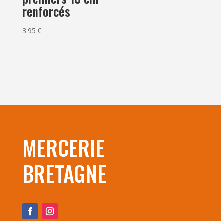
renforcés
3.95
€
MERCERIE
BRETAGNE