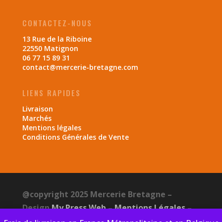
CONTACTEZ-NOUS
13 Rue de la Riboine
22550 Matignon
06 77 15 89 31
contact@mercerie-bretagne.com
LIENS RAPIDES
Livraison
Marchés
Mentions légales
Conditions Générales de Vente
@copyright 2025 Mercerie Bretagne –
Design
My Press Web
–
Mentions Légales
–
CGV
–
Politique de confidentialité