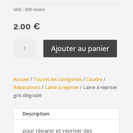
UGS :
505-noors
2.00
€
quantité
Ajouter au panier
de
Laine
à
repriser
Accueil
/
Toutes les catégories
/
Coudre
/
gris
Réparations
/
Laine à repriser
/ Laine à repriser
dégradé
gris dégradé
Description
pour réparer et repriser des