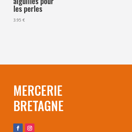
aiguilles pour
les perles
3.95
€
MERCERIE
BRETAGNE