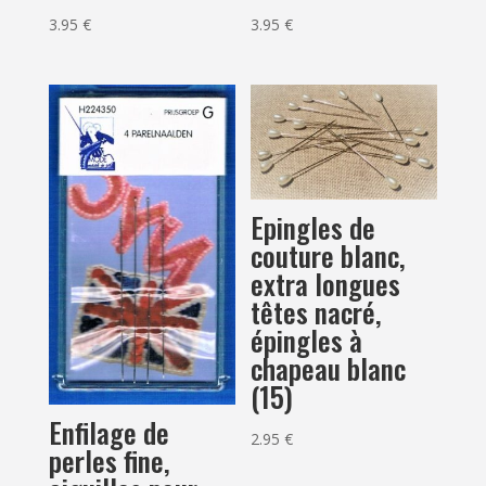
3.95
€
3.95
€
Epingles de
couture blanc,
extra longues
têtes nacré,
épingles à
chapeau blanc
(15)
Enfilage de
2.95
€
perles fine,