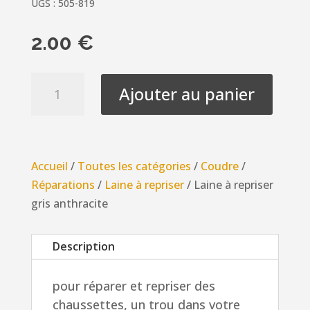
UGS :
505-819
2.00
€
quantité
Ajouter au panier
de
Laine
à
repriser
Accueil
/
Toutes les catégories
/
Coudre
/
gris
Réparations
/
Laine à repriser
/ Laine à repriser
anthracite
gris anthracite
Description
pour réparer et repriser des
chaussettes, un trou dans votre