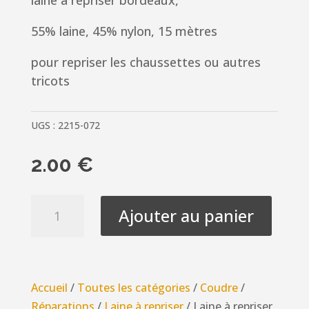
laine à repriser bordeaux,
55% laine, 45% nylon, 15 mètres
pour repriser les chaussettes ou autres
tricots
UGS :
2215-072
2.00
€
quantité
Ajouter au panier
de
Laine
à
repriser
Accueil
/
Toutes les catégories
/
Coudre
/
bordeaux,
Réparations
/
Laine à repriser
/ Laine à repriser