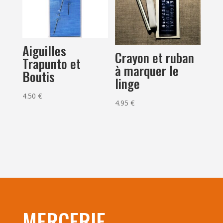
Aiguilles
Crayon et ruban
Trapunto et
à marquer le
Boutis
linge
4.50
€
4.95
€
MERCERIE