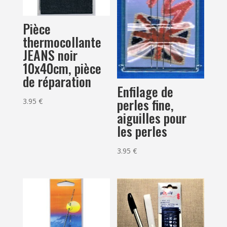
Pièce
thermocollante
JEANS noir
10x40cm, pièce
de réparation
Enfilage de
perles fine,
3.95
€
aiguilles pour
les perles
3.95
€