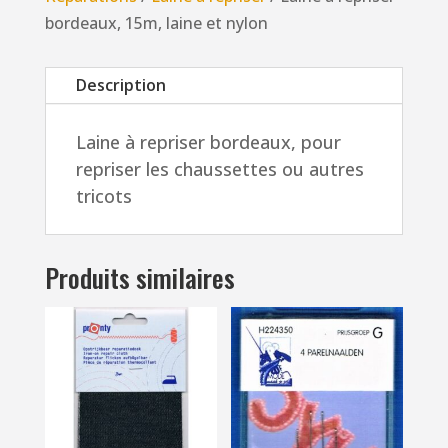
15m,
bordeaux, 15m, laine et nylon
laine
et
Description
nylon
Laine à repriser bordeaux, pour
repriser les chaussettes ou autres
tricots
Produits similaires