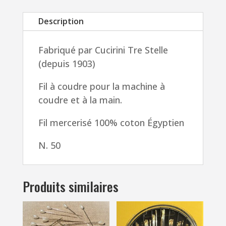
(
Description
457
mètres)
Fabriqué par Cucirini Tre Stelle
fil
(depuis 1903)
coton
machine
Fil à coudre pour la machine à
à
coudre et à la main.
coudre,
machine
Fil mercerisé 100% coton Égyptien
broderie,
N. 50
fil
à
quilter
Produits similaires