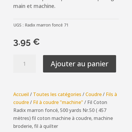
main et machine.
UGS :
Radix marron foncé 71
3.95
€
quantité
Ajouter au panier
de
Fil
Coton
Radix
Accueil
/
Toutes les catégories
/
Coudre
/
Fils à
marron
coudre
/
Fil à coudre "machine"
/ Fil Coton
foncé,
Radix marron foncé, 500 yards Nr.50 ( 457
500
mètres) fil coton machine à coudre, machine
yards
broderie, fil à quilter
Nr.50