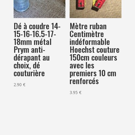
Dé à coudre 14-
Mètre ruban
15-16-16.5-17-
Centimètre
18mm métal
indéformable
Prym anti-
Hoechst couture
dérapant au
150cm couleurs
choix, dé
avec les
couturière
premiers 10 cm
renforcés
2.90
€
3.95
€