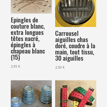
Epingles de
couture blanc,
extra longues
Carrousel
têtes nacré,
aiguilles chas
épingles à
doré, coudre à la
chapeau blanc
main, tout tissu,
(15)
30 aiguilles
2.95
€
2.50
€