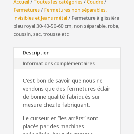
Accueil
/
Toutes les catégories
/
Coudre
/
bleu
Fermetures
/
Fermetures non séparables,
royal
invisibles et Jeans métal
/ Fermeture à glissière
30-
bleu royal 30-40-50-60 cm, non séparable, robe,
40-
coussin, sac, trousse etc
50-
60
Description
cm,
non
Informations complémentaires
séparable,
robe,
C’est bon de savoir que nous ne
coussin,
vendons que des fermetures éclair
sac,
de bonne qualité fabriqués sur
trousse
mesure chez le fabriquant.
etc
Le curseur et “les arrêts” sont
placés par des machines