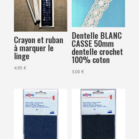
Dentelle BLANC
Crayon et ruban
CASSE 50mm
à marquer le
dentelle crochet
linge
100% coton
4.95
€
3.00
€