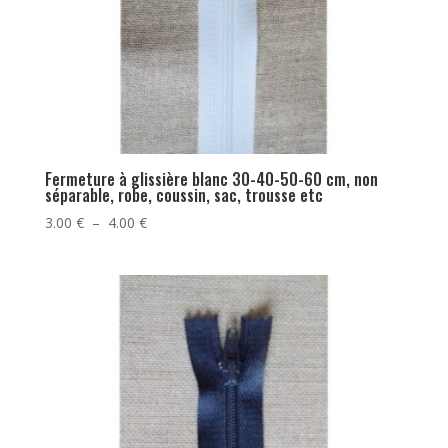
Fermeture à glissière blanc 30-40-50-60 cm, non
séparable, robe, coussin, sac, trousse etc
Plage
3.00
€
–
4.00
€
de
prix :
3.00 €
à
4.00 €