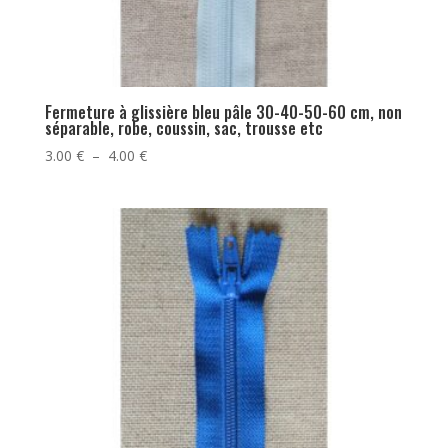
Fermeture à glissière bleu pâle 30-40-50-60 cm, non
séparable, robe, coussin, sac, trousse etc
Plage
3.00
€
–
4.00
€
de
prix :
3.00 €
à
4.00 €