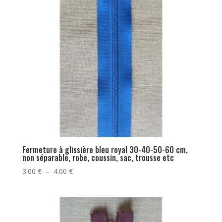
Fermeture à glissière bleu royal 30-40-50-60 cm,
non séparable, robe, coussin, sac, trousse etc
Plage
3.00
€
–
4.00
€
de
prix :
3.00 €
à