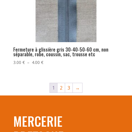
Fermeture à glissière gris 30-40-50-60 cm, non
séparable, robe, coussin, sac, trousse etc
Plage
3.00
€
–
4.00
€
de
prix :
3.00 €
1
2
3
→
à
4.00 €
MERCERIE