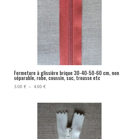
Fermeture à glissière brique 30-40-50-60 cm, non
séparable, robe, coussin, sac, trousse etc
Plage
3.00
€
–
4.00
€
de
prix :
3.00 €
à
4.00 €