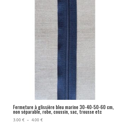
Fermeture à glissière bleu marine 30-40-50-60 cm,
non séparable, robe, coussin, sac, trousse etc
Plage
3.00
€
–
4.00
€
de