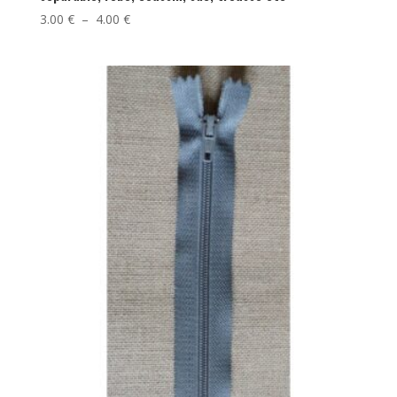
Plage
3.00
€
–
4.00
€
de
prix :
3.00 €
à
4.00 €