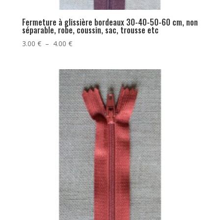
Fermeture à glissière bordeaux 30-40-50-60 cm, non
séparable, robe, coussin, sac, trousse etc
Plage
3.00
€
–
4.00
€
de
prix :
3.00 €
à
4.00 €