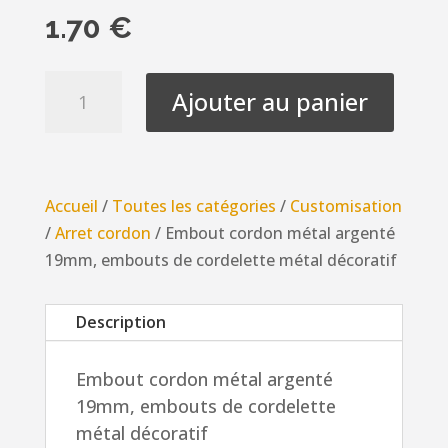
1.70
€
quantité
Ajouter au panier
de
Embout
cordon
métal
Accueil
/
Toutes les catégories
/
Customisation
argenté
/
Arret cordon
/ Embout cordon métal argenté
19mm,
19mm, embouts de cordelette métal décoratif
embouts
de
Description
cordelette
métal
Embout cordon métal argenté
décoratif
19mm, embouts de cordelette
métal décoratif