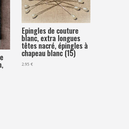
Epingles de couture
blanc, extra longues
têtes nacré, épingles à
chapeau blanc (15)
te
m,
2.95
€