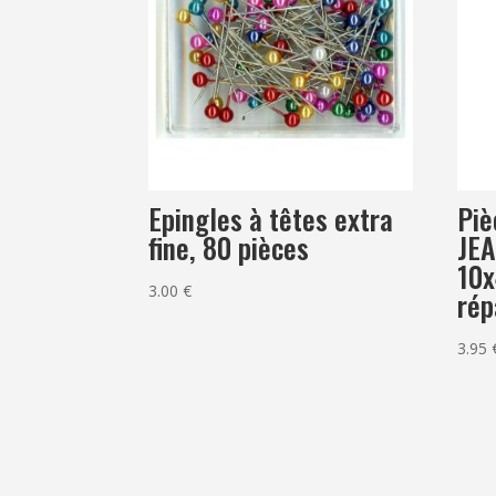
Epingles à têtes extra
Piè
fine, 80 pièces
JE
10x
3.00
€
rép
3.95