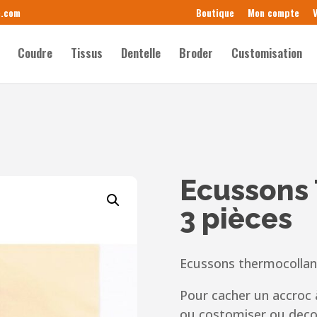
e.com
Boutique
Mon compte
V
Coudre
Tissus
Dentelle
Broder
Customisation
Ecussons
3 pièces
Ecussons thermocollan
Pour cacher un accroc 
ou costomiser ou deco