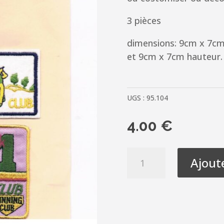
3 pièces
dimensions: 9cm x 7c
et 9cm x 7cm hauteur.
UGS :
95.104
4.00
€
quantité
Ajout
de
Ecussons
Thermocollants
3
pièces