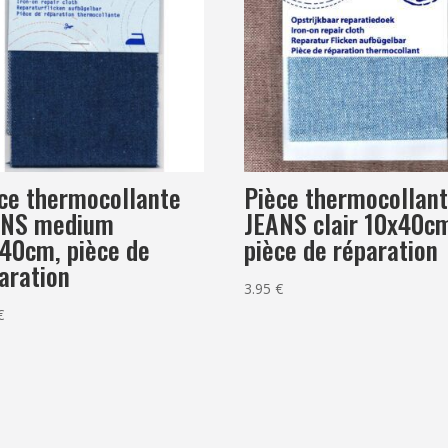
ce thermocollante
Pièce thermocollan
ANS medium
JEANS clair 10x40c
40cm, pièce de
pièce de réparation
aration
3.95
€
€