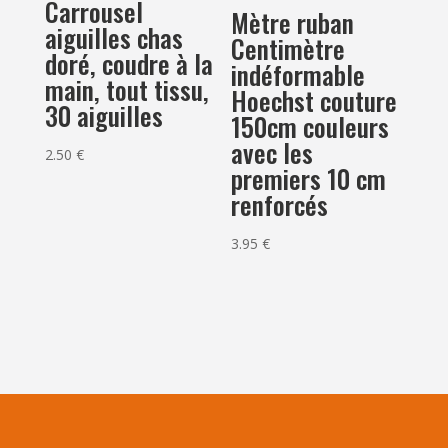
Carrousel
Mètre ruban
aiguilles chas
Centimètre
doré, coudre à la
indéformable
main, tout tissu,
Hoechst couture
30 aiguilles
150cm couleurs
avec les
2.50
€
premiers 10 cm
renforcés
3.95
€