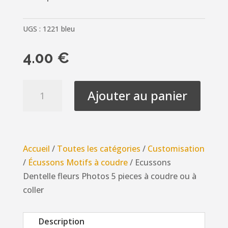
UGS :
1221 bleu
4.00
€
quantité
Ajouter au panier
de
Ecussons
Dentelle
fleurs
Accueil
/
Toutes les catégories
/
Customisation
Photos
/
Écussons Motifs à coudre
/ Ecussons
5
Dentelle fleurs Photos 5 pieces à coudre ou à
pieces
coller
à
coudre
Description
ou