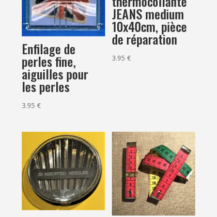
thermocollante
JEANS medium
10x40cm, pièce
de réparation
Enfilage de
perles fine,
3.95
€
aiguilles pour
les perles
3.95
€