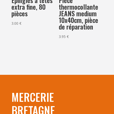
Epingles à têtes
Pièce
extra fine, 80
thermocollante
pièces
JEANS medium
10x40cm, pièce
3.00
€
de réparation
3.95
€
MERCERIE
BRETAGNE