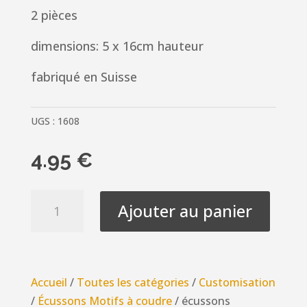
2 pièces
dimensions: 5 x 16cm hauteur
fabriqué en Suisse
UGS :
1608
4.95
€
quantité
Ajouter au panier
de
écussons
Dentelle
2
Accueil
/
Toutes les catégories
/
Customisation
pièces
/
Écussons Motifs à coudre
/ écussons