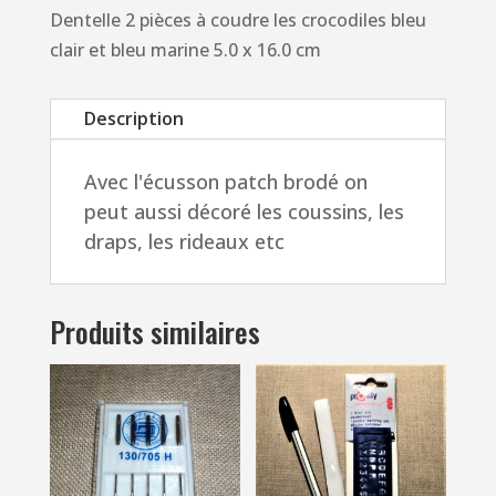
à
Dentelle 2 pièces à coudre les crocodiles bleu
coudre
clair et bleu marine 5.0 x 16.0 cm
les
crocodiles
Description
bleu
clair
Avec l'écusson patch brodé on
et
peut aussi décoré les coussins, les
bleu
draps, les rideaux etc
marine
5.0
x
Produits similaires
16.0
cm