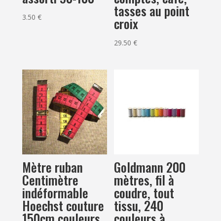
tasses au point
3.50
€
croix
29.50
€
Mètre ruban
Goldmann 200
Centimètre
mètres, fil à
indéformable
coudre, tout
Hoechst couture
tissu, 240
150cm couleurs
couleurs à