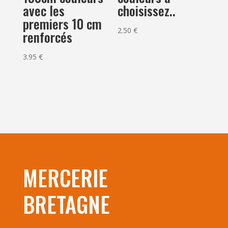
avec les
choisissez..
premiers 10 cm
2.50
€
renforcés
3.95
€
MERCERIE
BRETAGNE