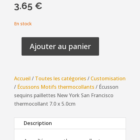
3.65
€
En stock
Ajouter au panier
quantité
de
Écusson
sequins
Accueil
/
Toutes les catégories
/
Customisation
paillettes
/
Écussons Motifs thermocollants
/ Écusson
New
sequins paillettes New York San Francisco
York
thermocollant 7.0 x 5.0cm
San
Francisco
Description
thermocollant
7.0