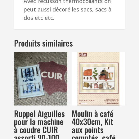
Avec l'écusson thermocollants on
x
peut aussi décoré les sacs, sacs à
5.0cm
dos etc etc.
Produits similaires
Ruppel Aiguilles
Moulin à café
pour la machine
40x30cm, Kit
à coudre CUIR
aux points
assorti 90-100
comptés, café,