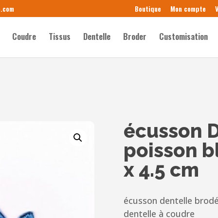
e.com
Boutique
Mon compte
V
Coudre
Tissus
Dentelle
Broder
Customisation
écusson D
poisson b
x 4.5 cm
écusson dentelle brodé
dentelle à coudre