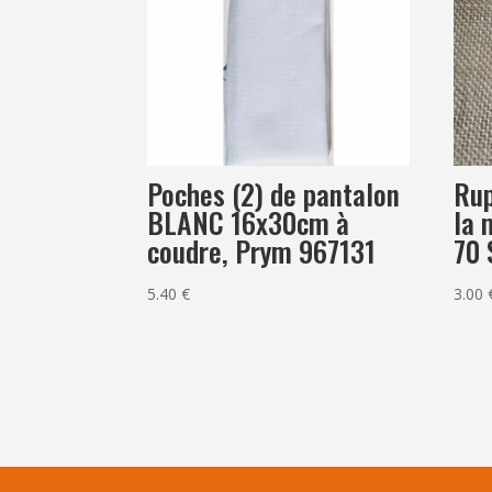
Poches (2) de pantalon
Rup
BLANC 16x30cm à
la 
coudre, Prym 967131
70
5.40
€
3.00