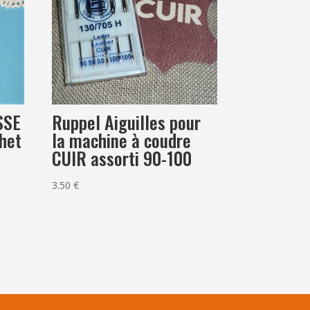
SSE
Ruppel Aiguilles pour
het
la machine à coudre
CUIR assorti 90-100
3.50
€