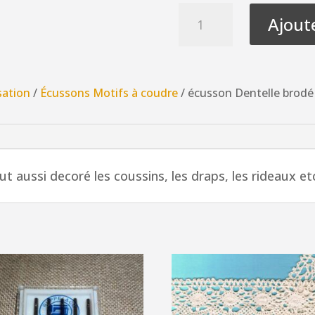
quantité
Ajout
de
écusson
Dentelle
brodé
sation
/
Écussons Motifs à coudre
/ écusson Dentelle brodé 
poisson
bleu
à
coudre
t aussi decoré les coussins, les draps, les rideaux et
4.8
x
4.5
cm