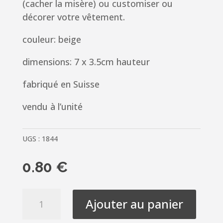
(cacher la misère) ou customiser ou
décorer votre vêtement.
couleur: beige
dimensions: 7 x 3.5cm hauteur
fabriqué en Suisse
vendu à l’unité
UGS :
1844
0.80
€
quantité
Ajouter au panier
de
écusson