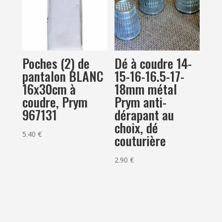
Poches (2) de
Dé à coudre 14-
pantalon BLANC
15-16-16.5-17-
16x30cm à
18mm métal
coudre, Prym
Prym anti-
967131
dérapant au
choix, dé
5.40
€
couturière
2.90
€