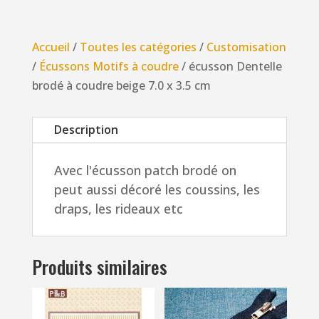
Dentelle
brodé
Accueil
/
Toutes les catégories
/
Customisation
à
/
Écussons Motifs à coudre
/ écusson Dentelle
coudre
brodé à coudre beige 7.0 x 3.5 cm
beige
7.0
Description
x
3.5
Avec l'écusson patch brodé on
cm
peut aussi décoré les coussins, les
draps, les rideaux etc
Produits similaires