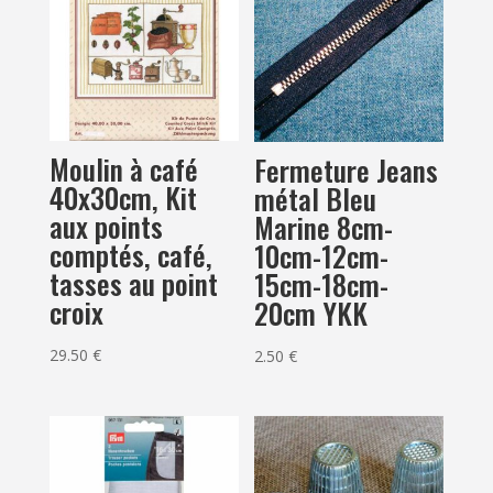
Moulin à café
Fermeture Jeans
40x30cm, Kit
métal Bleu
aux points
Marine 8cm-
comptés, café,
10cm-12cm-
tasses au point
15cm-18cm-
croix
20cm YKK
29.50
€
2.50
€