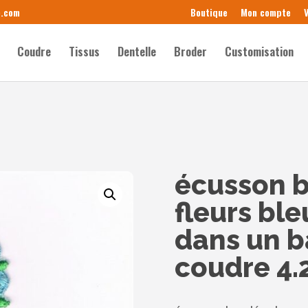
e.com
Boutique
Mon compte
V
Coudre
Tissus
Dentelle
Broder
Customisation
écusson b
fleurs ble
dans un ba
coudre 4.