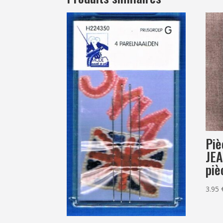
Piè
JEA
piè
3.95