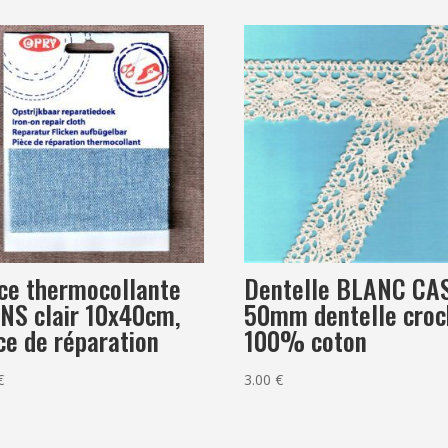
bac
à
fleurs
à
coudre
4.2
x
9.0cm
ce thermocollante
Dentelle BLANC CA
NS clair 10x40cm,
50mm dentelle croc
ce de réparation
100% coton
€
3.00
€