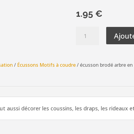
1.95
€
quantité
Ajout
de
écusson
brodé
arbre
sation
/
Écussons Motifs à coudre
/ écusson brodé arbre en f
en
fleurs
bleu
avec
bleu
t aussi décorer les coussins, les draps, les rideaux e
clair
dans
un