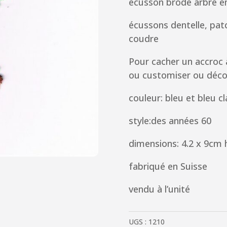
écusson brodé arbre en
écussons dentelle, patc
coudre
Pour cacher un accroc 
ou customiser ou déco
couleur: bleu et bleu cla
style:des années 60
dimensions: 4.2 x 9cm 
fabriqué en Suisse
vendu à l’unité
UGS :
1210