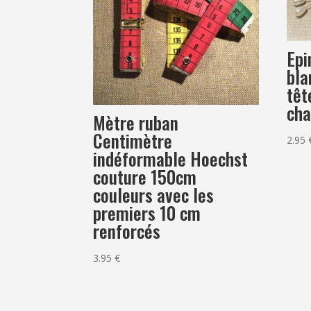
Epi
bla
têt
cha
Mètre ruban
Centimètre
2.95
indéformable Hoechst
couture 150cm
couleurs avec les
premiers 10 cm
renforcés
3.95
€