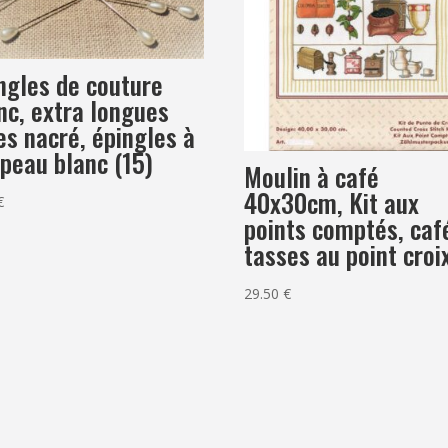
ngles de couture
nc, extra longues
es nacré, épingles à
peau blanc (15)
Moulin à café
40x30cm, Kit aux
€
points comptés, caf
tasses au point croi
29.50
€