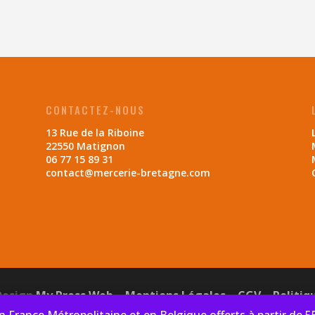
CONTACTEZ-NOUS
13 Rue de la Riboine
22550 Matignon
06 77 15 89 31
contact@mercerie-bretagne.com
Design
My Press Web
–
Mentions Légales
–
CGV
–
Politiq