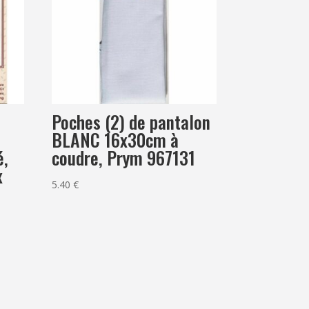
Poches (2) de pantalon
BLANC 16x30cm à
é,
coudre, Prym 967131
x
5.40
€