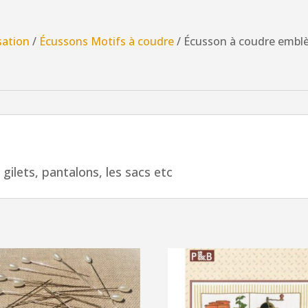
à
coudre
sation
/
Écussons Motifs à coudre
/ Écusson à coudre emblè
emblème
6.0
x
6.5cm
noir
avec
couronne
 gilets, pantalons, les sacs etc
de
laurier