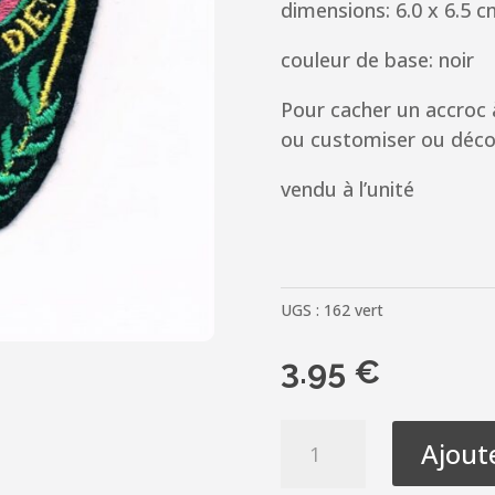
dimensions: 6.0 x 6.5 
couleur de base: noir
Pour cacher un accroc 
ou customiser ou déco
vendu à l’unité
UGS :
162 vert
3.95
€
quantité
Ajout
de
Écusson