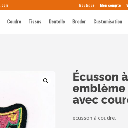
e.com
Boutique
Mon compte
V
Coudre
Tissus
Dentelle
Broder
Customisation
Écusson à
emblème 6
avec cour
écusson à coudre.