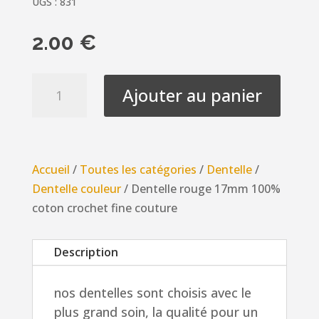
UGS :
831
2.00
€
quantité
Ajouter au panier
de
Dentelle
rouge
17mm
Accueil
/
Toutes les catégories
/
Dentelle
/
100%
Dentelle couleur
/ Dentelle rouge 17mm 100%
coton
coton crochet fine couture
crochet
fine
Description
couture
nos dentelles sont choisis avec le
plus grand soin, la qualité pour un