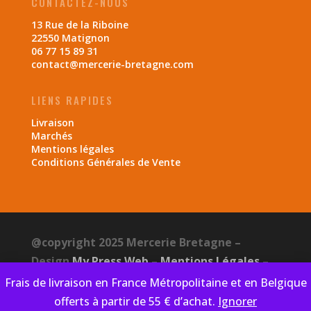
CONTACTEZ-NOUS
13 Rue de la Riboine
22550 Matignon
06 77 15 89 31
contact@mercerie-bretagne.com
LIENS RAPIDES
Livraison
Marchés
Mentions légales
Conditions Générales de Vente
@copyright 2025 Mercerie Bretagne –
Design
My Press Web
–
Mentions Légales
–
CGV
–
Politique de confidentialité
Frais de livraison en France Métropolitaine et en Belgique
offerts à partir de 55 € d’achat.
Ignorer