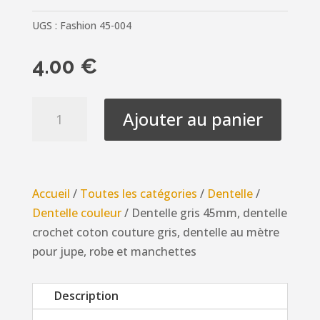
UGS :
Fashion 45-004
4.00
€
quantité
Ajouter au panier
de
Dentelle
gris
45mm,
Accueil
/
Toutes les catégories
/
Dentelle
/
dentelle
Dentelle couleur
/ Dentelle gris 45mm, dentelle
crochet
crochet coton couture gris, dentelle au mètre
coton
pour jupe, robe et manchettes
couture
gris,
Description
dentelle
au