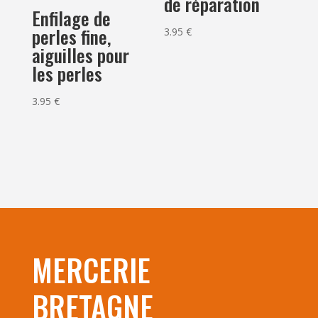
de réparation
Enfilage de
perles fine,
3.95
€
aiguilles pour
les perles
3.95
€
MERCERIE
BRETAGNE