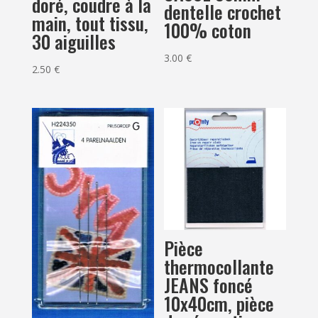
doré, coudre à la
dentelle crochet
main, tout tissu,
100% coton
30 aiguilles
3.00
€
2.50
€
Pièce
thermocollante
JEANS foncé
10x40cm, pièce