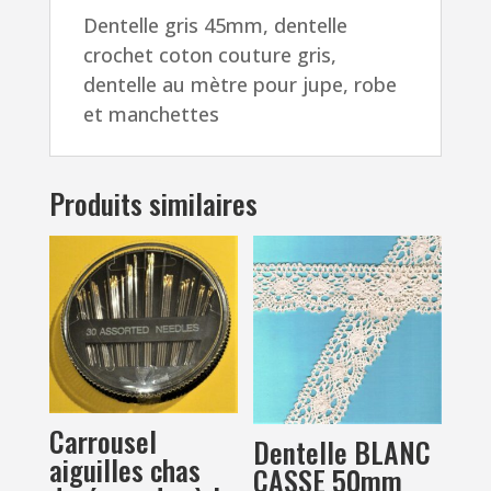
Dentelle gris 45mm, dentelle
mètre
crochet coton couture gris,
pour
dentelle au mètre pour jupe, robe
jupe,
et manchettes
robe
et
manchettes
Produits similaires
Carrousel
Dentelle BLANC
aiguilles chas
CASSE 50mm