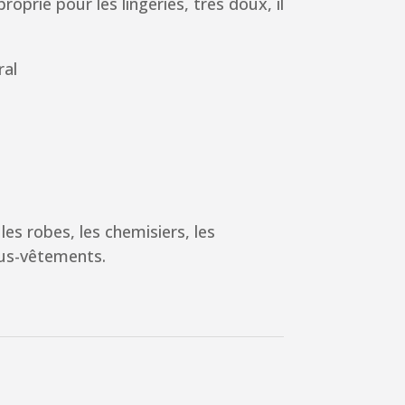
proprié pour les lingeries, très doux,
il
ral
les robes, les chemisiers, les
ous-vêtements.