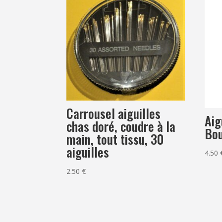
Carrousel aiguilles
Aig
chas doré, coudre à la
Bou
main, tout tissu, 30
aiguilles
4.50
2.50
€