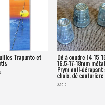
mariage
uilles Trapunto et
Dé à coudre 14-15-1
tis
16.5-17-18mm méta
Prym anti-dérapant 
€
choix, dé couturière
2.90
€