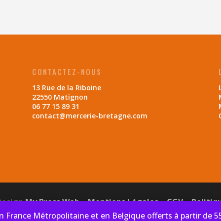
CONTACTEZ-NOUS
13 Rue de la Riboine
22550 Matignon
06 77 15 89 31
contact@mercerie-bretagne.com
Design
My Press Web
–
Mentions Légales
–
CGV
–
Politiq
en France Métropolitaine et en Belgique offerts à partir de 5