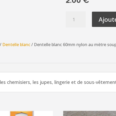
2.00
€
quantité
Ajout
de
Dentelle
blanc
60mm
/
Dentelle blanc
/ Dentelle blanc 60mm nylon au mètre souple
nylon
au
mètre
souple
et
 les chemisiers, les jupes, lingerie et de sous-vêtemen
doux
pour
couture,
lingerie,
floral,