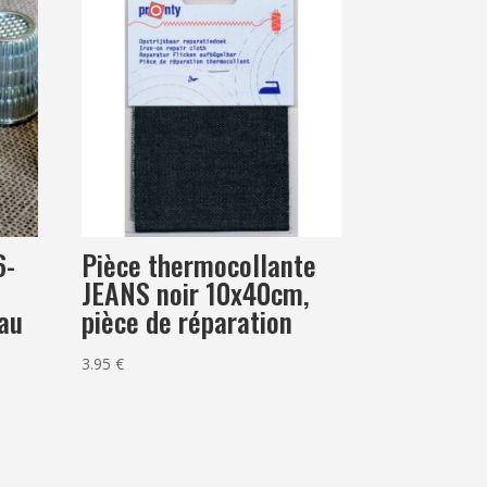
6-
Pièce thermocollante
l
JEANS noir 10x40cm,
au
pièce de réparation
3.95
€