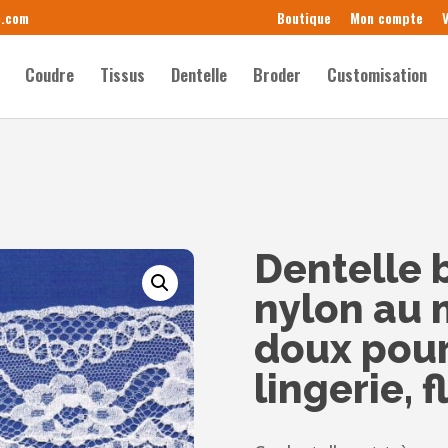
e.com
Boutique
Mon compte
V
Coudre
Tissus
Dentelle
Broder
Customisation
Dentelle
nylon au 
doux pour
lingerie, 