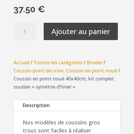
37.50
€
quantité
Ajouter au panier
de
Coussin
en
point
Accueil
/
Toutes les catégories
/
Broder
/
noué
Coussin point de croix, Coussin en point noué
/
40x40cm,
Coussin en point noué 40x40cm, kit complet
kit
soudan « symétrie d’hiver »
complet
soudan
Description
"symétrie
d'hiver"
Nos modèles de coussins gros
trous sont faciles à réaliser