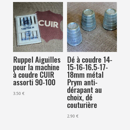
Ruppel Aiguilles
Dé à coudre 14-
pour la machine
15-16-16.5-17-
à coudre CUIR
18mm métal
assorti 90-100
Prym anti-
dérapant au
3.50
€
choix, dé
couturière
2.90
€