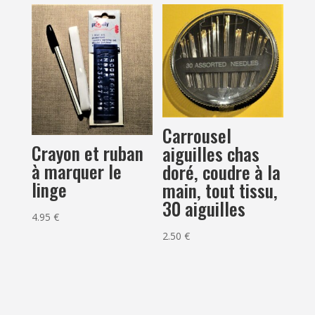
Carrousel
Crayon et ruban
aiguilles chas
à marquer le
doré, coudre à la
linge
main, tout tissu,
30 aiguilles
4.95
€
2.50
€