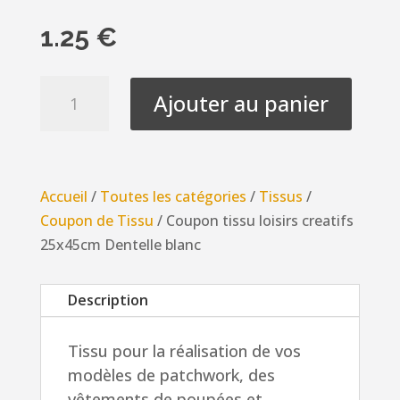
1.25
€
quantité
Ajouter au panier
de
Coupon
tissu
loisirs
Accueil
/
Toutes les catégories
/
Tissus
/
creatifs
Coupon de Tissu
/ Coupon tissu loisirs creatifs
25x45cm
25x45cm Dentelle blanc
Dentelle
blanc
Description
Tissu pour la réalisation de vos
modèles de patchwork, des
vêtements
de poupées et