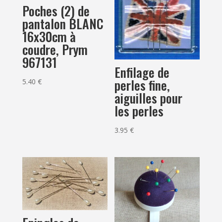
Poches (2) de
pantalon BLANC
16x30cm à
coudre, Prym
967131
Enfilage de
perles fine,
5.40
€
aiguilles pour
les perles
3.95
€