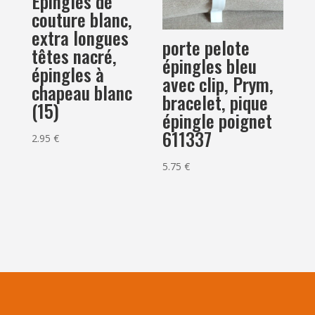
Epingles de
couture blanc,
extra longues
porte pelote
têtes nacré,
épingles bleu
épingles à
avec clip, Prym,
chapeau blanc
bracelet, pique
(15)
épingle poignet
611337
2.95
€
5.75
€