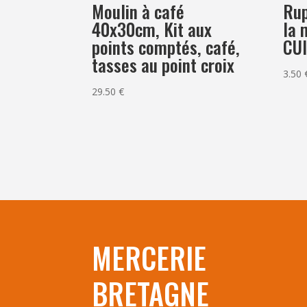
Moulin à café
Rup
40x30cm, Kit aux
la 
points comptés, café,
CUI
tasses au point croix
3.50
29.50
€
MERCERIE
BRETAGNE