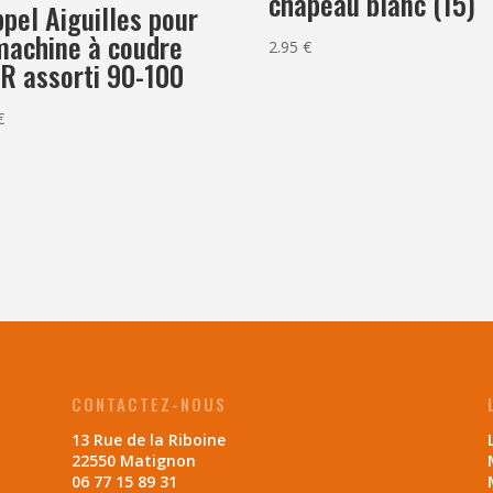
chapeau blanc (15)
pel Aiguilles pour
machine à coudre
2.95
€
R assorti 90-100
€
CONTACTEZ-NOUS
13 Rue de la Riboine
22550 Matignon
06 77 15 89 31