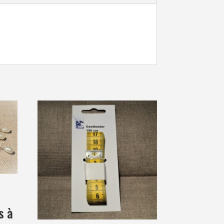
s
s à