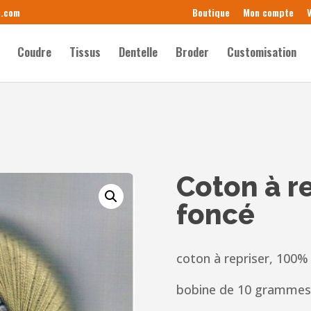
e.com
Boutique
Mon compte
V
Coudre
Tissus
Dentelle
Broder
Customisation
Coton à r
foncé
coton à repriser, 100%
bobine de 10 grammes