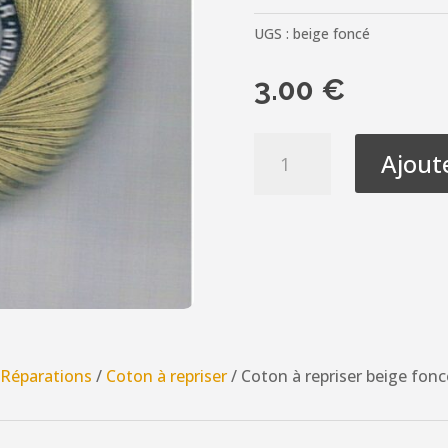
UGS :
beige foncé
3.00
€
quantité
Ajout
de
Coton
à
repriser
beige
foncé
/
Réparations
/
Coton à repriser
/ Coton à repriser beige fonc