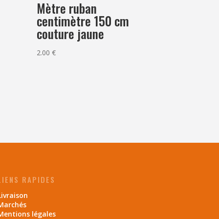
Mètre ruban
centimètre 150 cm
couture jaune
2.00
€
LIENS RAPIDES
Livraison
Marchés
Mentions légales