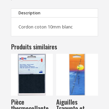
robe
de
Description
chambre,
anse
Cordon coton 10mm blanc
de
sac,
anse
Produits similaires
panier,
embrasses
etc
Pièce
Aiguilles
thermocollante
Trapunto et