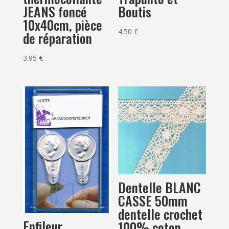
JEANS foncé
Boutis
10x40cm, pièce
4.50
€
de réparation
3.95
€
Dentelle BLANC
CASSE 50mm
dentelle crochet
Enfileur
100% coton