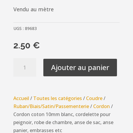
Vendu au mètre
UGS :
89683
2.50
€
quantité
Ajouter au panier
de
Cordon
coton
10mm
Accueil
/
Toutes les catégories
/
Coudre
/
blanc,
Ruban/Biais/Satin/Passementerie
/
Cordon
/
cordelette
Cordon coton 10mm blanc, cordelette pour
pour
peignoir, robe de chambre, anse de sac, anse
peignoir,
panier, embrasses etc