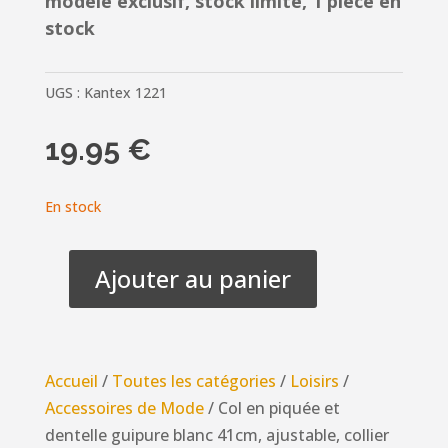
modèle exclusif, stock limité, 1 pièce en
stock
UGS :
Kantex 1221
19.95
€
En stock
Ajouter au panier
quantité
de
Col
en
Accueil
/
Toutes les catégories
/
Loisirs
/
piquée
Accessoires de Mode
/ Col en piquée et
et
dentelle guipure blanc 41cm, ajustable, collier