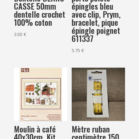
CASSE 50mm
épingles bleu
dentelle crochet
avec clip, Prym,
100% coton
bracelet, pique
épingle poignet
3.00
€
611337
5.75
€
Moulin à café
Mètre ruban
40x30cm, Kit
centimètre 150