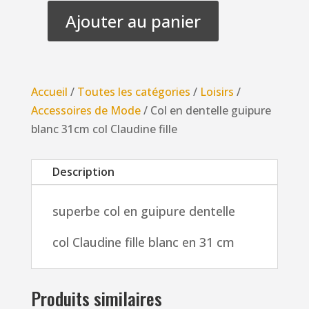
Ajouter au panier
quantité
de
Col
en
Accueil
/
Toutes les catégories
/
Loisirs
/
dentelle
Accessoires de Mode
/ Col en dentelle guipure
guipure
blanc 31cm col Claudine fille
blanc
31cm
Description
col
Claudine
superbe col en guipure dentelle
fille
col Claudine fille blanc en 31 cm
Produits similaires