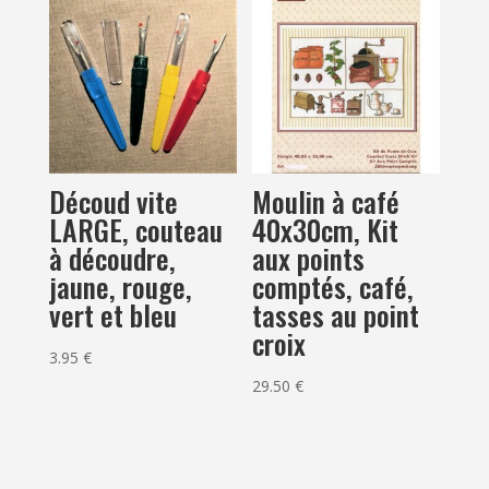
Découd vite
Moulin à café
LARGE, couteau
40x30cm, Kit
à découdre,
aux points
jaune, rouge,
comptés, café,
vert et bleu
tasses au point
croix
3.95
€
29.50
€