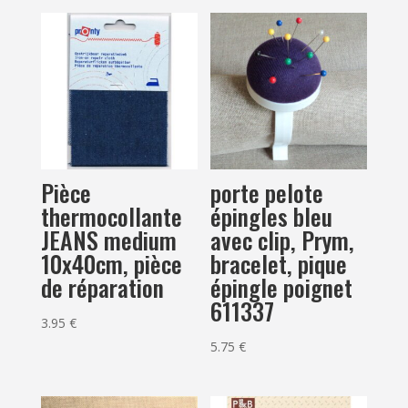
Pièce
porte pelote
thermocollante
épingles bleu
JEANS medium
avec clip, Prym,
10x40cm, pièce
bracelet, pique
de réparation
épingle poignet
611337
3.95
€
5.75
€