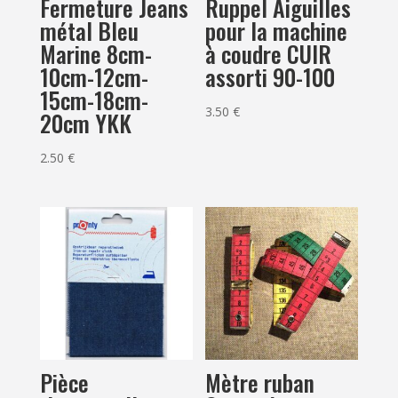
Ruppel Aiguilles
Fermeture Jeans
pour la machine
métal Bleu
à coudre CUIR
Marine 8cm-
assorti 90-100
10cm-12cm-
15cm-18cm-
3.50
€
20cm YKK
2.50
€
Pièce
Mètre ruban