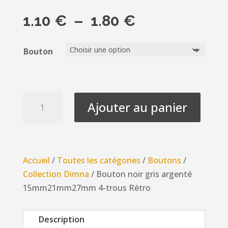
Plage
1.10
€
–
1.80
€
de
prix :
Bouton
1.10 €
à
1.80 €
quantité
Ajouter au panier
de
Bouton
noir
gris
Accueil
/
Toutes les catégories
/
Boutons
/
argenté
Collection Dimna
/ Bouton noir gris argenté
15mm21mm27mm
15mm21mm27mm 4-trous Rétro
4-
trous
Description
Rétro