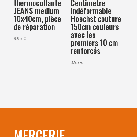
thermocollante
Centimètre
JEANS medium
indéformable
10x40cm, pièce
Hoechst couture
de réparation
150cm couleurs
avec les
3.95
€
premiers 10 cm
renforcés
3.95
€
MERCERIE