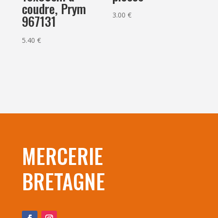
coudre, Prym
3.00
€
967131
5.40
€
MERCERIE
BRETAGNE