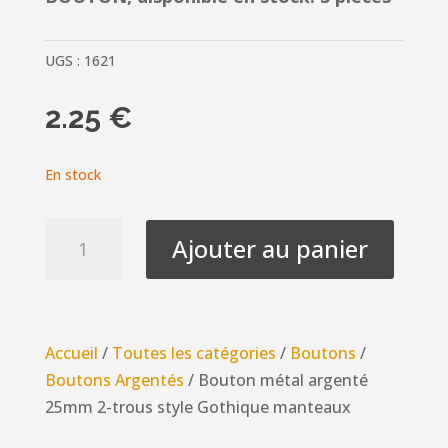
UGS :
1621
2.25
€
En stock
quantité
Ajouter au panier
de
Bouton
métal
argenté
Accueil
/
Toutes les catégories
/
Boutons
/
25mm
Boutons Argentés
/ Bouton métal argenté
2-
25mm 2-trous style Gothique manteaux
trous
style