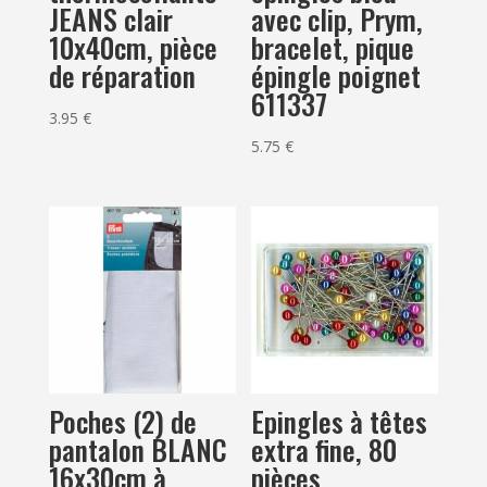
JEANS clair
avec clip, Prym,
10x40cm, pièce
bracelet, pique
de réparation
épingle poignet
611337
3.95
€
5.75
€
Poches (2) de
Epingles à têtes
pantalon BLANC
extra fine, 80
16x30cm à
pièces