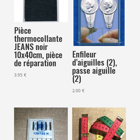
Pièce
thermocollante
JEANS noir
Enfileur
10x40cm, pièce
d’aiguilles (2),
de réparation
passe aiguille
3.95
€
(2)
2.00
€