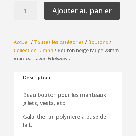
quantité
Ajouter au panier
de
Bouton
beige
taupe
Accueil
/
Toutes les catégories
/
Boutons
/
28mm
Collection Dimna
/ Bouton beige taupe 28mm
manteau
manteau avec Edelweiss
avec
Edelweiss
Description
Beau bouton pour les manteaux,
gilets, vests, etc
G
alalithe, un polymère à base de
lait.