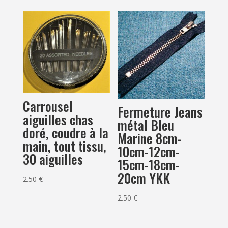
Carrousel
Fermeture Jeans
aiguilles chas
métal Bleu
doré, coudre à la
Marine 8cm-
main, tout tissu,
10cm-12cm-
30 aiguilles
15cm-18cm-
20cm YKK
2.50
€
2.50
€