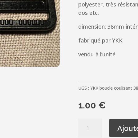
polyester, très résistan
dos etc.
dimension: 38mm intér
fabriqué par YKK
vendu à l’unité
UGS :
YKK boucle coulisant
1.00
€
quantité
Ajout
de