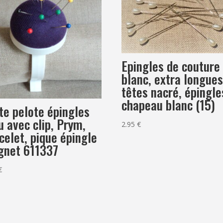
Epingles de couture
blanc, extra longue
têtes nacré, épingle
chapeau blanc (15)
te pelote épingles
u avec clip, Prym,
2.95
€
celet, pique épingle
gnet 611337
€