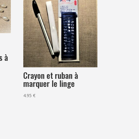
s
s à
Crayon et ruban à
marquer le linge
4.95
€