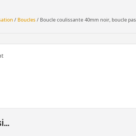
Boucle
coulissante
40mm
sation
/
Boucles
/ Boucle coulissante 40mm noir, boucle pa
noir,
boucle
passant
YKK
nt
si…