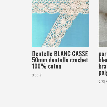
Dentelle BLANC CASSE
por
50mm dentelle crochet
ble
100% coton
bra
poi
3.00
€
5.75