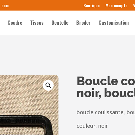
e.com
Boutique
Mon compte
V
Coudre
Tissus
Dentelle
Broder
Customisation
Boucle c
noir, bou
boucle coulissante, bo
couleur: noir