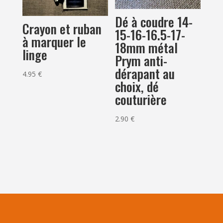
Dé à coudre 14-
Crayon et ruban
15-16-16.5-17-
à marquer le
18mm métal
linge
Prym anti-
dérapant au
4.95
€
choix, dé
couturière
2.90
€