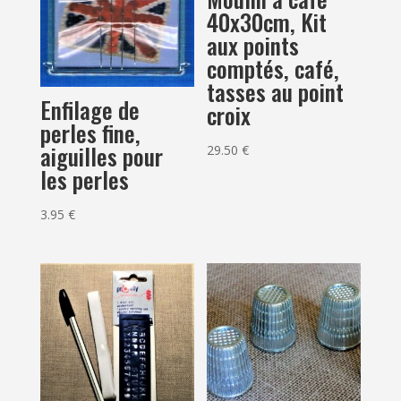
40x30cm, Kit
aux points
comptés, café,
tasses au point
Enfilage de
croix
perles fine,
aiguilles pour
29.50
€
les perles
3.95
€