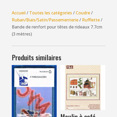
de
renfort
Accueil
/
Toutes les catégories
/
Coudre
/
pour
Ruban/Biais/Satin/Passementerie
/
Rufflette
/
têtes
Bande de renfort pour têtes de rideaux 7.7cm
de
(3 mètres)
rideaux
7.7cm
(3
Produits similaires
mètres)
Moulin à café