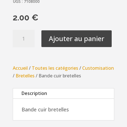
UGS :
7108000
2.00
€
quantité
Ajouter au panier
de
Bande
cuir
bretelles
Accueil
/
Toutes les catégories
/
Customisation
/
Bretelles
/ Bande cuir bretelles
Description
Bande cuir bretelles