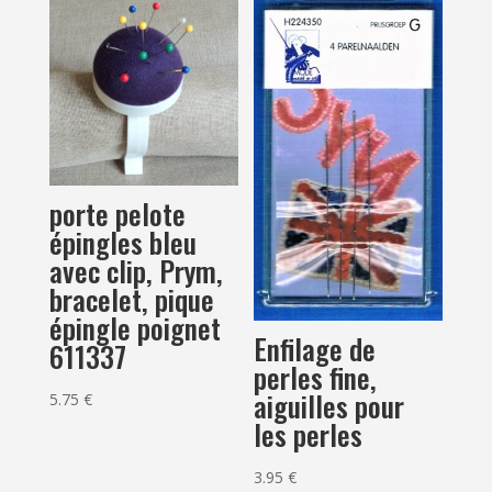
porte pelote
épingles bleu
avec clip, Prym,
bracelet, pique
épingle poignet
Enfilage de
611337
perles fine,
aiguilles pour
5.75
€
les perles
3.95
€