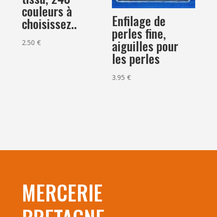
couleurs à
Enfilage de
choisissez..
perles fine,
aiguilles pour
2.50
€
les perles
3.95
€
MERCERIE