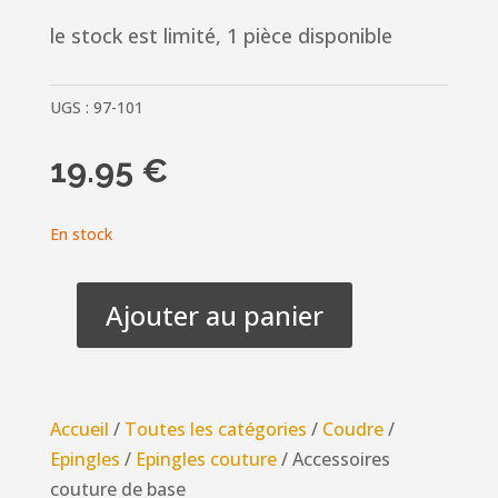
le stock est limité, 1 pièce disponible
UGS :
97-101
19.95
€
En stock
Ajouter au panier
quantité
de
Accessoires
couture
Accueil
/
Toutes les catégories
/
Coudre
/
de
Epingles
/
Epingles couture
/ Accessoires
base
couture de base