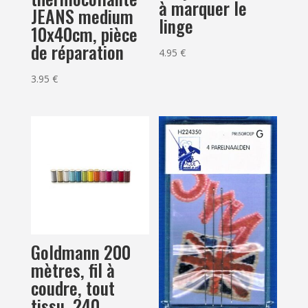
à marquer le
JEANS medium
linge
10x40cm, pièce
de réparation
4.95
€
3.95
€
Goldmann 200
mètres, fil à
coudre, tout
tissu, 240