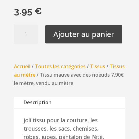
3.95
€
quantité
Ajouter au panier
de
Tissu
mauve
avec
Accueil
/
Toutes les catégories
/
Tissus
/
Tissus
des
au mètre
/ Tissu mauve avec des noeuds 7,90€
noeuds
le mètre, vendu au mètre
7,90€
le
Description
mètre,
vendu
joli tissu pour la couture, les
au
trousses, les sacs, chemises,
mètre
robes, jupes, pantalon de l'été,