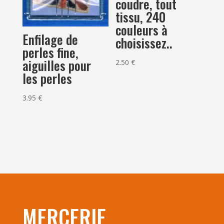
coudre, tout
tissu, 240
couleurs à
Enfilage de
choisissez..
perles fine,
aiguilles pour
2.50
€
les perles
3.95
€
MERCERIE