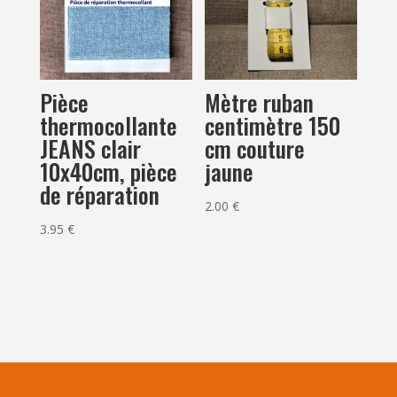
Pièce
Mètre ruban
thermocollante
centimètre 150
JEANS clair
cm couture
10x40cm, pièce
jaune
de réparation
2.00
€
3.95
€