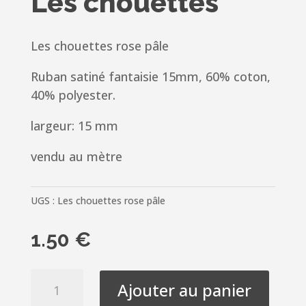
Les chouettes
Les chouettes rose pâle
Ruban satiné fantaisie 15mm, 60% coton,
40% polyester.
largeur: 15 mm
vendu au mètre
UGS :
Les chouettes rose pâle
1.50
€
quantité
Ajouter au panier
de