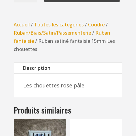
Ruban
satiné
fantaisie
Accueil
/
Toutes les catégories
/
Coudre
/
15mm
Ruban/Biais/Satin/Passementerie
/
Ruban
Les
fantaisie
/ Ruban satiné fantaisie 15mm Les
chouettes
chouettes
Description
Les chouettes rose pâle
Produits similaires