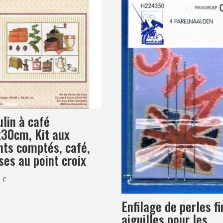
lin à café
30cm, Kit aux
nts comptés, café,
ses au point croix
0
€
Enfilage de perles fi
aiguilles pour les