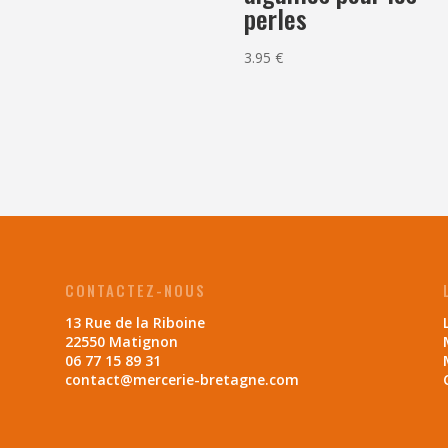
perles
3.95
€
CONTACTEZ-NOUS
13 Rue de la Riboine
22550 Matignon
06 77 15 89 31
contact@mercerie-bretagne.com