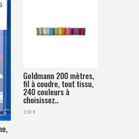
Goldmann 200 mètres,
fil à coudre, tout tissu,
240 couleurs à
choisissez..
2.50
€
ne,