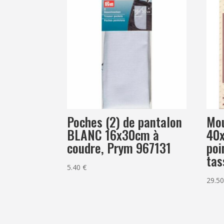
Poches (2) de pantalon
Mou
BLANC 16x30cm à
40x
coudre, Prym 967131
poi
tas
5.40
€
29.5