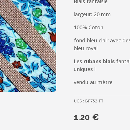
Biais fantaisie
largeur: 20 mm
100% Coton
fond bleu clair avec de
bleu royal
Les
rubans biais
fantai
uniques !
vendu au mètre
UGS :
BF752-FT
1.20
€