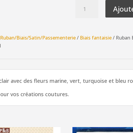
quantité
Ajout
de
Ruban
Biais
fantaisie
/
Ruban/Biais/Satin/Passementerie
/
Biais fantaisie
/ Ruban B
20mm
l
bleu
clair
avec
des
air avec des fleurs marine, vert, turquoise et bleu ro
fleurs
marine,
pour vos créations coutures.
vert,
turquoise
et
bleu
royal