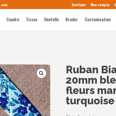
e.com
Boutique
Mon compte
V
Coudre
Tissus
Dentelle
Broder
Customisation
Ruban Bia
20mm bleu
fleurs mar
turquoise 