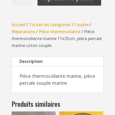
de
Pièce
thermocollante
marine
Accueil
/
Toutes les catégories
/
Coudre
/
11x25cm,
Réparations
/
Pièce thermocollante
/ Pièce
pièce
thermocollante marine 11x25cm, pièce percale
percale
marine coton souple
marine
coton
Description
souple
Pièce thermocollante marine, pièce
percale souple marine
Produits similaires