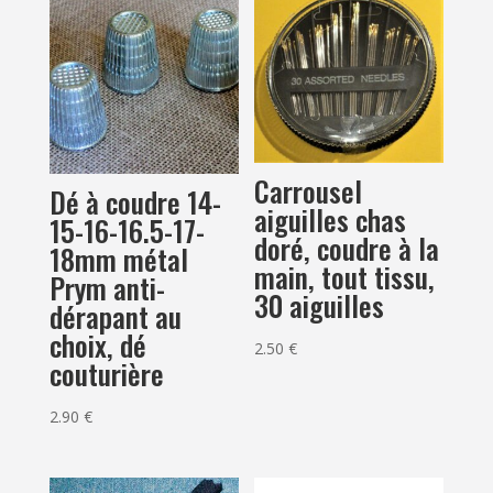
Carrousel
Dé à coudre 14-
aiguilles chas
15-16-16.5-17-
doré, coudre à la
18mm métal
main, tout tissu,
Prym anti-
30 aiguilles
dérapant au
choix, dé
2.50
€
couturière
2.90
€