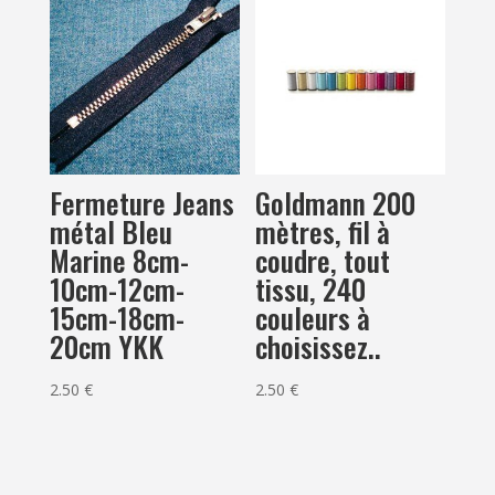
Goldmann 200
Fermeture Jeans
mètres, fil à
métal Bleu
coudre, tout
Marine 8cm-
tissu, 240
10cm-12cm-
couleurs à
15cm-18cm-
choisissez..
20cm YKK
2.50
€
2.50
€