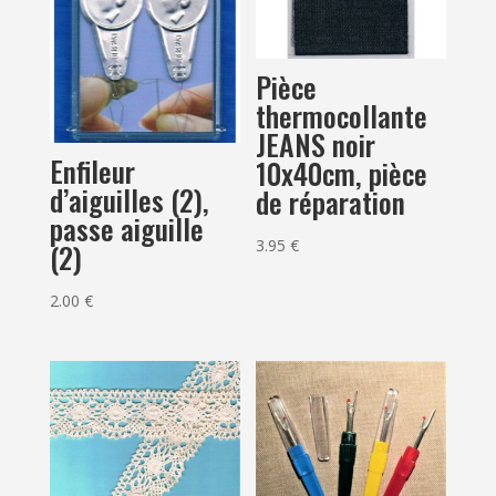
Pièce
thermocollante
JEANS noir
Enfileur
10x40cm, pièce
d’aiguilles (2),
de réparation
passe aiguille
3.95
€
(2)
2.00
€