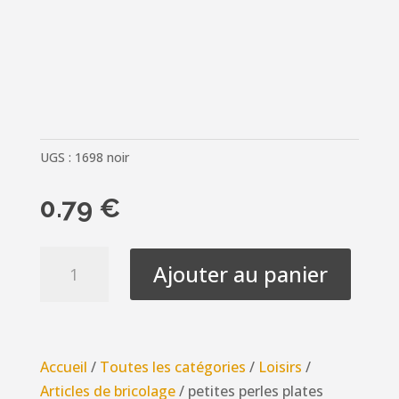
UGS :
1698 noir
0.79
€
quantité
Ajouter au panier
de
petites
perles
plates
Accueil
/
Toutes les catégories
/
Loisirs
/
noires
Articles de bricolage
/ petites perles plates