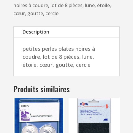
à
noires à coudre, lot de 8 pièces, lune, étoile,
coudre,
cœur, goutte, cercle
lot
de
Description
8
pièces,
petites perles plates noires à
lune,
coudre, lot de 8 pièces, lune,
étoile,
étoile, cœur, goutte, cercle
cœur,
goutte,
cercle
Produits similaires