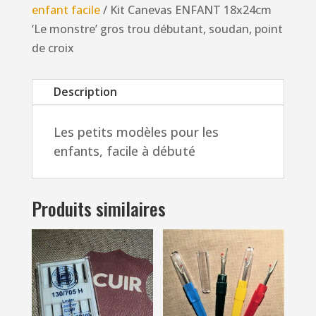
enfant facile
/ Kit Canevas ENFANT 18x24cm
'Le
‘Le monstre’ gros trou débutant, soudan, point
monstre'
de croix
gros
trou
Description
débutant,
soudan,
Les petits modèles pour les
point
enfants, facile à débuté
de
croix
Produits similaires