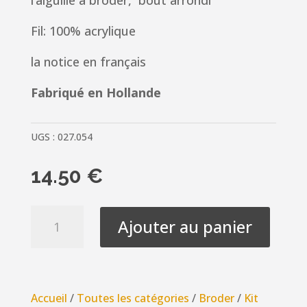
l’aiguille à broder, bout arrondi
Fil: 100% acrylique
la notice en français
Fabriqué en Hollande
UGS :
027.054
14.50
€
quantité
Ajouter au panier
de
Kit
Canevas
ENFANT
Accueil
/
Toutes les catégories
/
Broder
/
Kit
18x24cm