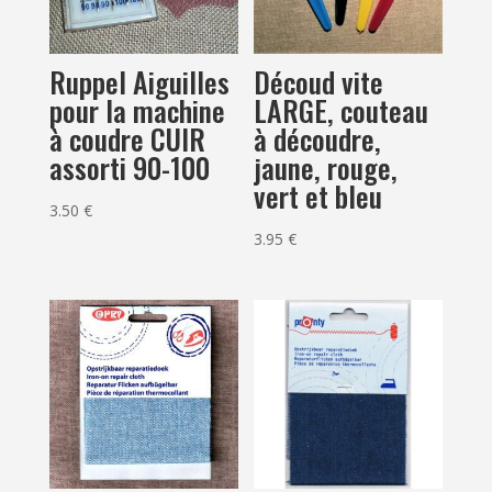
Ruppel Aiguilles
Découd vite
pour la machine
LARGE, couteau
à coudre CUIR
à découdre,
assorti 90-100
jaune, rouge,
vert et bleu
3.50
€
3.95
€