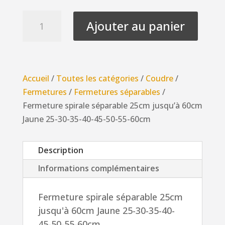
7.00 €
quantité
Ajouter au panier
de
Fermeture
spirale
séparable
Accueil
/
Toutes les catégories
/
Coudre
/
25cm
Fermetures
/
Fermetures séparables
/
jusqu'à
Fermeture spirale séparable 25cm jusqu’à 60cm
60cm
Jaune 25-30-35-40-45-50-55-60cm
Jaune
25-
Description
30-
35-
Informations complémentaires
40-
45-
Fermeture spirale séparable 25cm
50-
jusqu'à 60cm Jaune 25-30-35-40-
55-
45-50-55-60cm