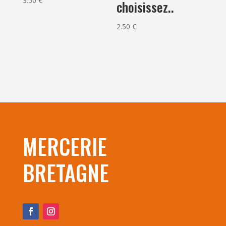
3.50
€
choisissez..
2.50
€
MERCERIE
BRETAGNE