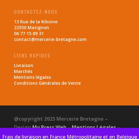
CONTACTEZ-NOUS
13 Rue de la Riboine
22550 Matignon
06 77 15 89 31
contact@mercerie-bretagne.com
LIENS RAPIDES
Livraison
Marchés
Mentions légales
Conditions Générales de Vente
@copyright 2025 Mercerie Bretagne –
Design
My Press Web
–
Mentions Légales
–
CGV
–
Politique de confidentialité
Frais de livraison en France Métropolitaine et en Belgique