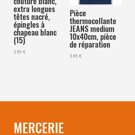
couture blanc,
extra longues
Pièce
têtes nacré,
thermocollante
épingles à
JEANS medium
chapeau blanc
10x40cm, pièce
(15)
de réparation
2.95
€
3.95
€
MERCERIE