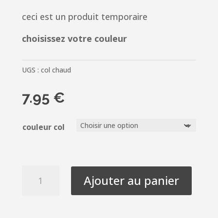
ceci est un produit temporaire
choisissez votre couleur
UGS :
col chaud
7.95
€
couleur col
quantité
Ajouter au panier
de
Faux
Col