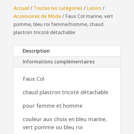
marine,
Accueil
/
Toutes les catégories
/
Loisirs
/
vert
Accessoires de Mode
/ Faux Col marine, vert
pomme,
pomme, bleu roi femme/homme, chaud
bleu
plastron tricoté détachable
roi
femme/homme,
Description
chaud
plastron
Informations complémentaires
tricoté
détachable
Faux Col
chaud plastron tricoté détachable
pour femme et homme
couleur aux choix en bleu marine,
vert pomme ou bleu roi