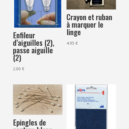
Crayon et ruban
à marquer le
linge
Enfileur
d’aiguilles (2),
4.95
€
passe aiguille
(2)
2.00
€
Epingles de