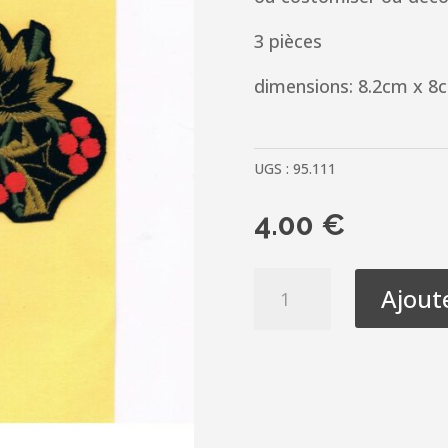
3 pièces
dimensions: 8.2cm x 
UGS :
95.111
4.00
€
quantité
Ajout
de
Ecussons
Thermocollants
3
pièces