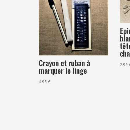
Epi
bla
têt
cha
Crayon et ruban à
2.95
marquer le linge
4.95
€