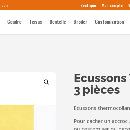
e.com
Boutique
Mon compte
V
Coudre
Tissus
Dentelle
Broder
Customisation
Ecussons
3 pièces
Ecussons thermocollan
Pour cacher un accroc 
ou costomiser ou deco