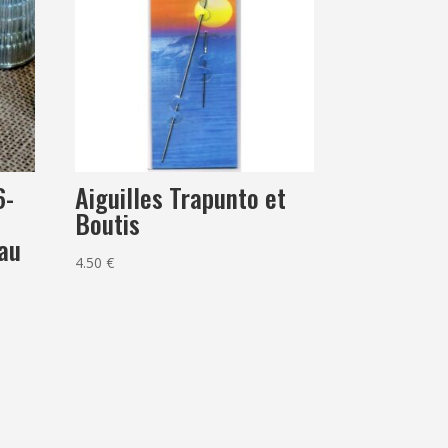
6-
Aiguilles Trapunto et
l
Boutis
au
4.50
€