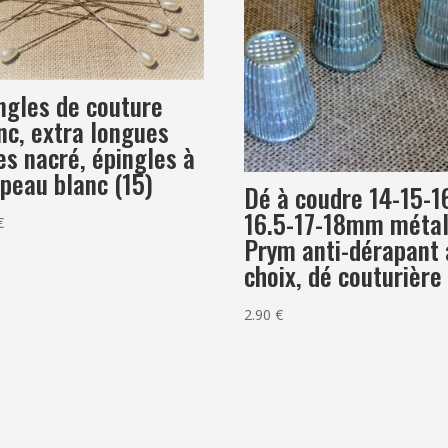
ngles de couture
nc, extra longues
es nacré, épingles à
peau blanc (15)
Dé à coudre 14-15-1
16.5-17-18mm méta
€
Prym anti-dérapant 
choix, dé couturière
2.90
€