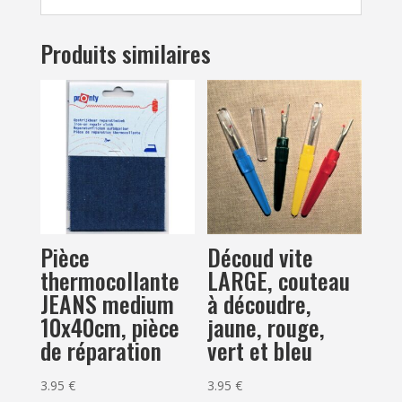
Produits similaires
Pièce
Découd vite
thermocollante
LARGE, couteau
JEANS medium
à découdre,
10x40cm, pièce
jaune, rouge,
de réparation
vert et bleu
3.95
€
3.95
€