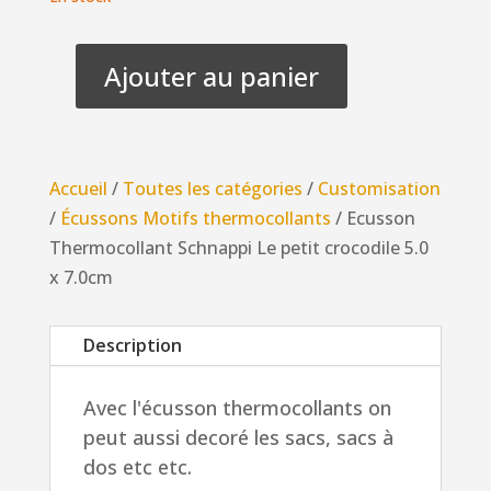
Ajouter au panier
quantité
de
Ecusson
Thermocollant
Accueil
/
Toutes les catégories
/
Customisation
Schnappi
/
Écussons Motifs thermocollants
/ Ecusson
Le
Thermocollant Schnappi Le petit crocodile 5.0
petit
x 7.0cm
crocodile
5.0
Description
x
7.0cm
Avec l'écusson thermocollants on
peut aussi decoré les sacs, sacs à
dos etc etc.