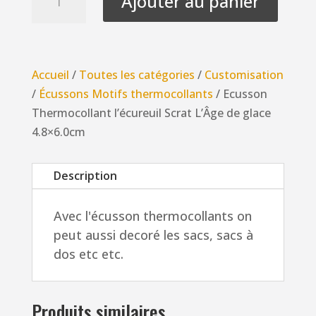
Ajouter au panier
de
Ecusson
Thermocollant
l'écureuil
Accueil
/
Toutes les catégories
/
Customisation
Scrat
/
Écussons Motifs thermocollants
/ Ecusson
L'Âge
Thermocollant l’écureuil Scrat L’Âge de glace
de
4.8×6.0cm
glace
4.8x6.0cm
Description
Avec l'écusson thermocollants on
peut aussi decoré les sacs, sacs à
dos etc etc.
Produits similaires