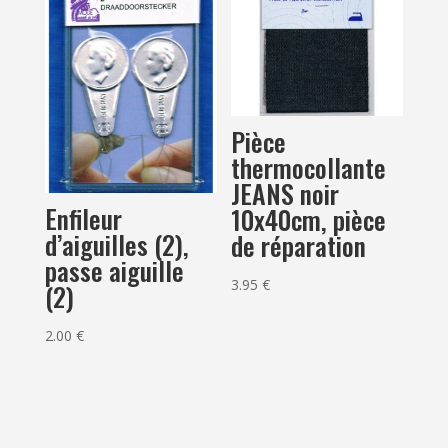
Pièce
thermocollante
JEANS noir
Enfileur
10x40cm, pièce
d’aiguilles (2),
de réparation
passe aiguille
3.95
€
(2)
2.00
€