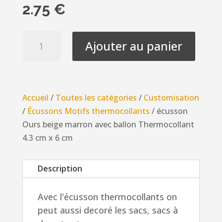
2.75
€
quantité
Ajouter au panier
de
écusson
Ours
beige
Accueil
/
Toutes les catégories
/
Customisation
marron
/
Écussons Motifs thermocollants
/ écusson
avec
Ours beige marron avec ballon Thermocollant
ballon
4.3 cm x 6 cm
Thermocollant
4.3
Description
cm
x
Avec l'écusson thermocollants on
6
peut aussi decoré les sacs, sacs à
cm