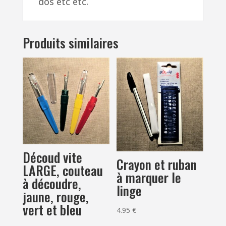
dos etc etc.
Produits similaires
Découd vite
Crayon et ruban
LARGE, couteau
à marquer le
à découdre,
linge
jaune, rouge,
vert et bleu
4.95
€