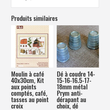
cm
Produits similaires
Moulin à café
Dé à coudre 14-
40x30cm, Kit
15-16-16.5-17-
aux points
18mm métal
comptés, café,
Prym anti-
tasses au point
dérapant au
croix
choix, dé