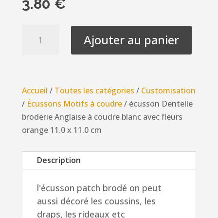
3.80
€
quantité
Ajouter au panier
de
écusson
Dentelle
broderie
Accueil
/
Toutes les catégories
/
Customisation
Anglaise
/
Écussons Motifs à coudre
/ écusson Dentelle
à
broderie Anglaise à coudre blanc avec fleurs
coudre
orange 11.0 x 11.0 cm
blanc
avec
Description
fleurs
orange
l'écusson patch brodé on peut
11.0
aussi décoré les coussins, les
x
draps, les rideaux etc
11.0