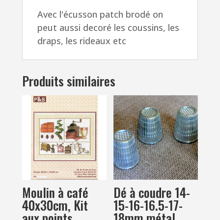
x
Avec l'écusson patch brodé on
2.7
peut aussi decoré les coussins, les
cm
draps, les rideaux etc
Produits similaires
Moulin à café
Dé à coudre 14-
40x30cm, Kit
15-16-16.5-17-
aux points
18mm métal