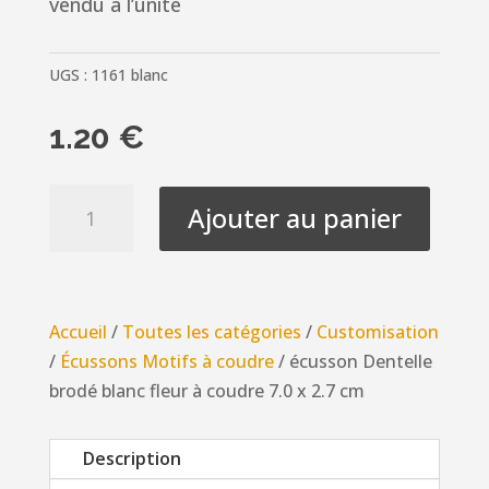
vendu à l’unité
UGS :
1161 blanc
1.20
€
quantité
Ajouter au panier
de
écusson
Dentelle
brodé
Accueil
/
Toutes les catégories
/
Customisation
blanc
/
Écussons Motifs à coudre
/ écusson Dentelle
fleur
brodé blanc fleur à coudre 7.0 x 2.7 cm
à
coudre
Description
7.0