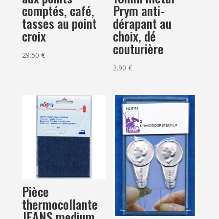
comptés, café,
Prym anti-
tasses au point
dérapant au
croix
choix, dé
couturière
29.50
€
2.90
€
Pièce
thermocollante
JEANS medium