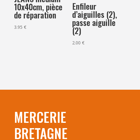
Enfileur
10x40cm, pièce
d’aiguilles (2),
de réparation
passe aiguille
3.95
€
(2)
2.00
€
MERCERIE
BRETAGNE