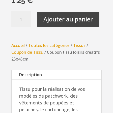
1.25
€
quantité
Ajouter au panier
de
Coupon
tissu
loisirs
Accueil
/
Toutes les catégories
/
Tissus
/
creatifs
Coupon de Tissu
/ Coupon tissu loisirs creatifs
25x45cm
25x45cm
Description
Tissu pour la réalisation de vos
modèles de patchwork, des
vêtements
de poupées et
peluches
,
le
cartonnage, les