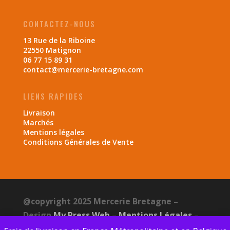
CONTACTEZ-NOUS
13 Rue de la Riboine
22550 Matignon
06 77 15 89 31
contact@mercerie-bretagne.com
LIENS RAPIDES
Livraison
Marchés
Mentions légales
Conditions Générales de Vente
@copyright 2025 Mercerie Bretagne –
Design
My Press Web
–
Mentions Légales
–
CGV
–
Politique de confidentialité