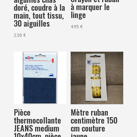
à marquer le
doré, coudre à la
linge
main, tout tissu,
30 aiguilles
4.95
€
2.50
€
Pièce
Mètre ruban
thermocollante
centimètre 150
JEANS medium
cm couture
10x40cm, pièce
jaune