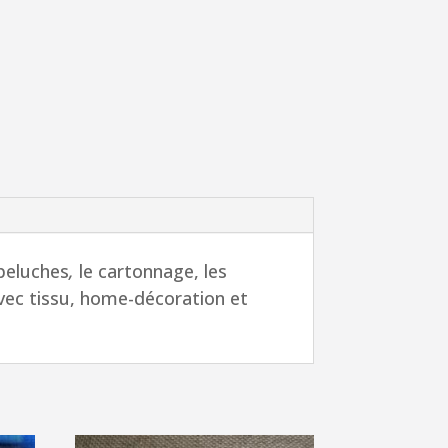
peluches
,
le
cartonnage, les
vec tissu, home-décoration et