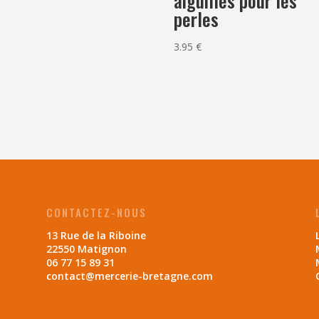
aiguilles pour les
perles
3.95
€
CONTACTEZ-NOUS
13 Rue de la Riboine
22550 Matignon
06 77 15 89 31
contact@mercerie-bretagne.com