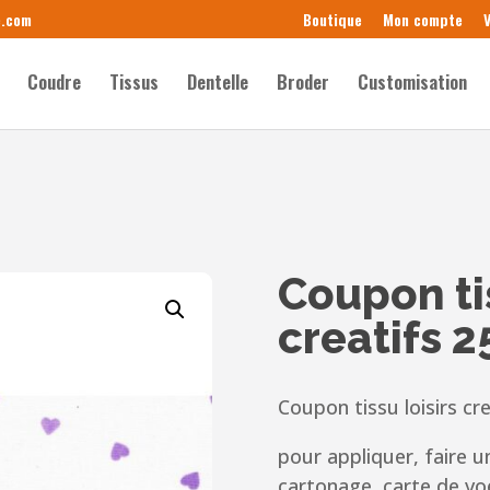
e.com
Boutique
Mon compte
V
Coudre
Tissus
Dentelle
Broder
Customisation
Coupon tis
creatifs 
Coupon tissu loisirs cre
pour appliquer, faire u
cartonage, carte de vo