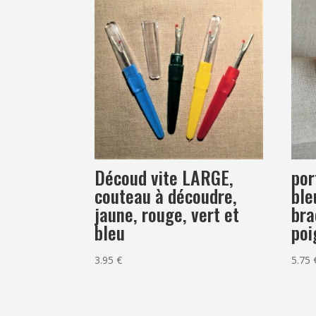
Découd vite LARGE,
por
couteau à découdre,
ble
jaune, rouge, vert et
bra
bleu
poi
3.95
€
5.75