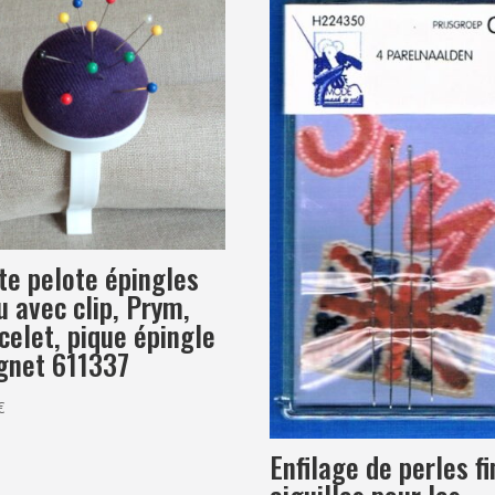
te pelote épingles
u avec clip, Prym,
celet, pique épingle
gnet 611337
€
Enfilage de perles fi