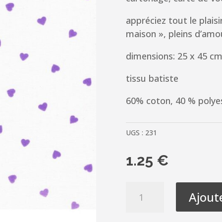
appréciez tout le plaisi
maison », pleins d’amo
dimensions: 25 x 45 c
tissu batiste
60% coton, 40 % polye
UGS :
231
1.25
€
quantité
Ajout
de
Coupon