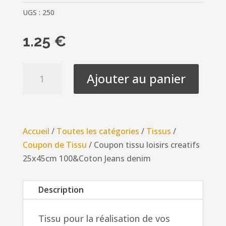
UGS :
250
1.25
€
quantité
Ajouter au panier
de
Coupon
tissu
loisirs
Accueil
/
Toutes les catégories
/
Tissus
/
creatifs
Coupon de Tissu
/ Coupon tissu loisirs creatifs
25x45cm
25x45cm 100&Coton Jeans denim
100&Coton
Jeans
Description
denim
Tissu pour la réalisation de vos