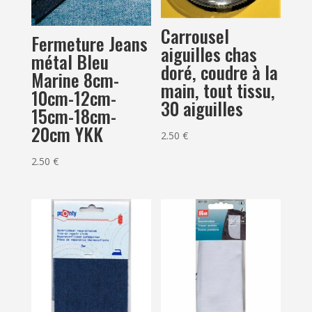
Carrousel
Fermeture Jeans
aiguilles chas
métal Bleu
doré, coudre à la
Marine 8cm-
main, tout tissu,
10cm-12cm-
30 aiguilles
15cm-18cm-
20cm YKK
2.50
€
2.50
€