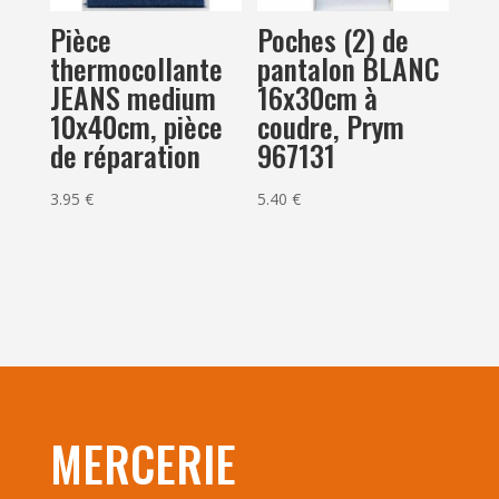
Pièce
Poches (2) de
thermocollante
pantalon BLANC
JEANS medium
16x30cm à
10x40cm, pièce
coudre, Prym
de réparation
967131
3.95
€
5.40
€
MERCERIE